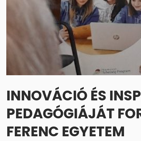
INNOVÁCIÓ ÉS INSP
PEDAGÓGIÁJÁT FO
FERENC EGYETEM