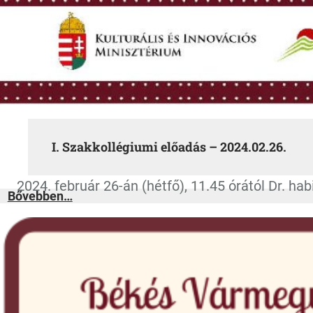
I. Szakkollégiumi előadás – 2024.02.26.
2024. február 26-án (hétfő), 11.45 órától Dr. h
:
Bővebben…
I.
Szakkollégiumi
előadás
–
2024.02.26.