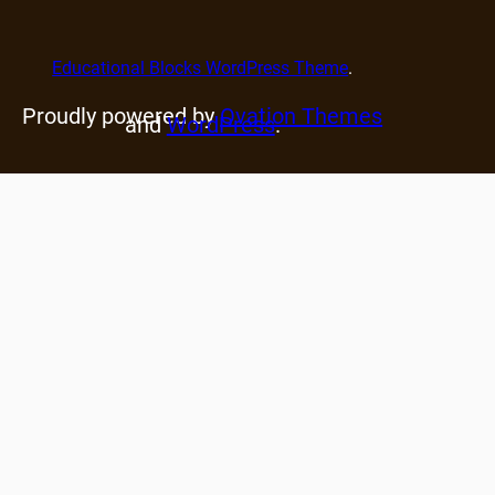
Educational Blocks WordPress Theme
.
Proudly powered by
Ovation Themes
and
WordPress
.