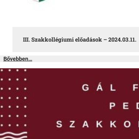
III. Szakkollégiumi előadások – 2024.03.11.
:
Bővebben…
III.
Szakkollégiumi
előadások
–
2024.03.11.