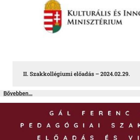
II. Szakkollégiumi előadás – 2024.02.29.
:
Bővebben…
II.
Szakkollégiumi
előadás
–
2024.02.29.