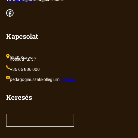
JELENTKEZÉS
Facebook
Kapcsolat
5540 Szarvas,
Kossuth u. 3.
+36 66 886 000
pedagogiai.szakkollegium
@gfe.hu
Keresés
S
e
a
r
c
h