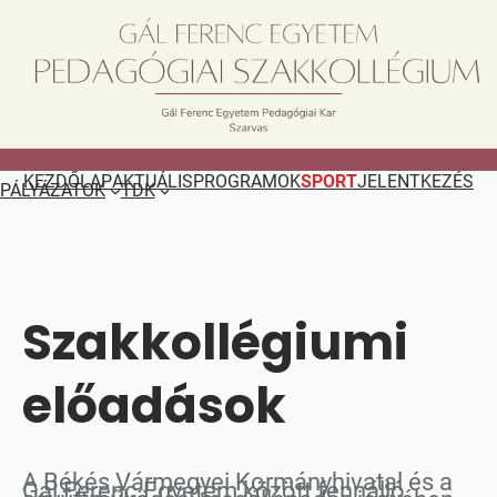
Ugrás
a
tartalomhoz
KEZDŐLAP
AKTUÁLIS
PROGRAMOK
SPORT
JELENTKEZÉS
PÁLYÁZATOK
TDK
Szakkollégiumi
előadások
A Békés Vármegyei Kormányhivatal és a
Gál Ferenc Egyetem között fennálló