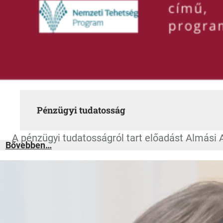
Pénzügyi tudatosság
A pénzügyi tudatosságról tart előadást Almási
:
Bővebben…
Pénzügyi
tudatosság