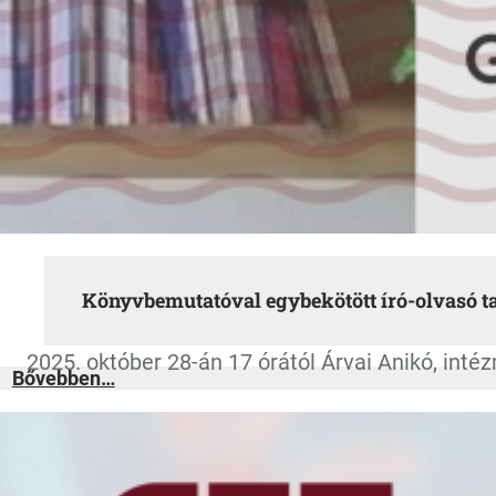
Könyvbemutatóval egybekötött író-olvasó t
2025. október 28-án 17 órától Árvai Anikó, int
:
Bővebben…
Könyvbemutatóval
egybekötött
író-
olvasó
találkozó
a
Pedagógiai
Szakkollégium
keretében