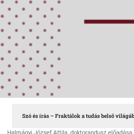
Szó és írás – Fraktálok a tudás belső világá
Halmágyi József Attila, doktorandusz előadása 