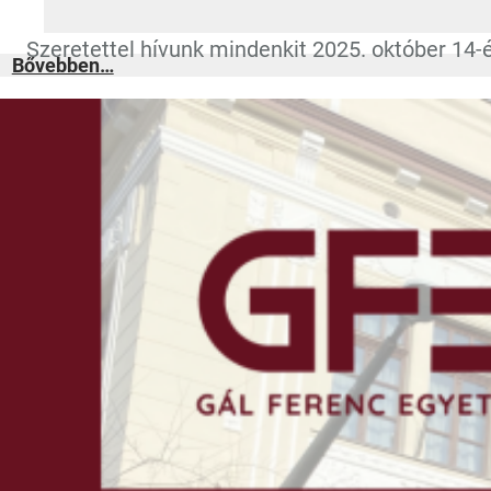
Szeretettel hívunk mindenkit 2025. október 1
:
Bővebben…
Játékos
tudomány
–
Bevezetés
a
mikrobák
világába