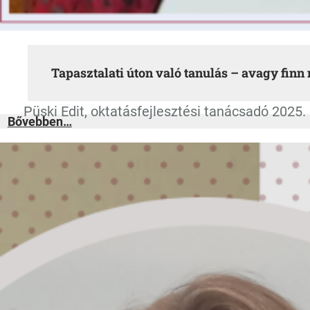
Tapasztalati úton való tanulás – avagy finn
Püski Edit, oktatásfejlesztési tanácsadó 2025.
:
Bővebben…
Tapasztalati
úton
való
tanulás
–
avagy
finn
mintára
„Learniny
By
Doing”