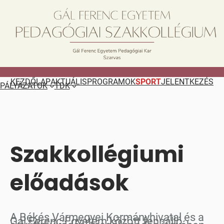
Ugrás
a
tartalomhoz
KEZDŐLAP
AKTUÁLIS
PROGRAMOK
SPORT
JELENTKEZÉS
PÁLYÁZATOK
TDK
Szakkollégiumi
előadások
A Békés Vármegyei Kormányhivatal és a
Gál Ferenc Egyetem között fennálló