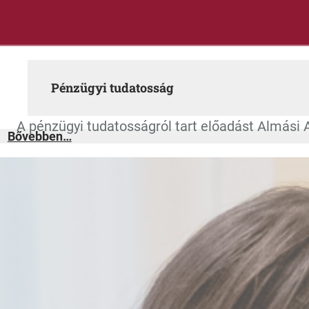
Pénzügyi tudatosság
A pénzügyi tudatosságról tart előadást Almási
:
Bővebben…
Pénzügyi
tudatosság