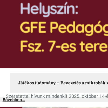
Játékos tudomány – Bevezetés a mikrobák 
Szeretettel hívunk mindenkit 2025. október 1
:
Bővebben…
Játékos
tudomány
–
Bevezetés
a