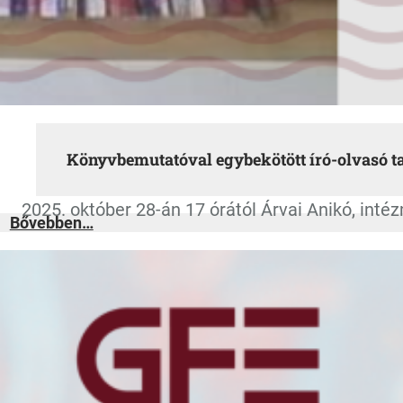
Könyvbemutatóval egybekötött író-olvasó t
2025. október 28-án 17 órától Árvai Anikó, int
:
Bővebben…
Könyvbemutatóval
egybekötött
író-
olvasó
találkozó
a
Pedagógiai
Szakkollégium
keretében