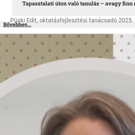
Tapasztalati úton való tanulás – avagy finn
Püski Edit, oktatásfejlesztési tanácsadó 2025.
:
Bővebben…
Tapasztalati
úton
való
tanulás
–
avagy
finn
mintára
„Learniny
By
Doing”