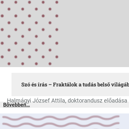
Szó és írás – Fraktálok a tudás belső világá
Halmágyi József Attila, doktorandusz előadása 
:
Bővebben…
Szó
és
írás
–
Fraktálok
a
tudás
belső
világában