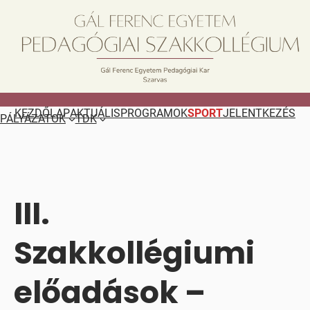
Ugrás
a
tartalomhoz
KEZDŐLAP
AKTUÁLIS
PROGRAMOK
SPORT
JELENTKEZÉS
PÁLYÁZATOK
TDK
III.
Szakkollégiumi
előadások –