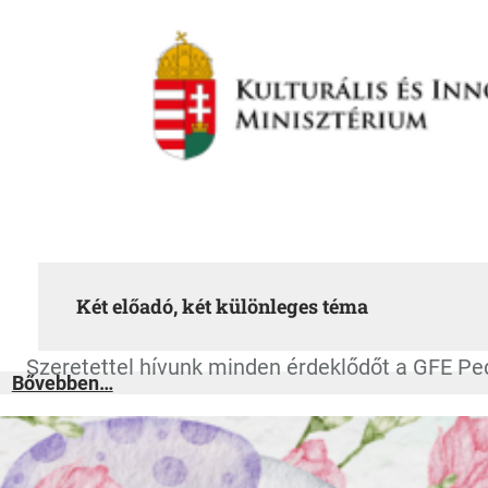
Két előadó, két különleges téma
Szeretettel hívunk minden érdeklődőt a GFE Pe
:
Bővebben…
Két
előadó,
két
különleges
téma