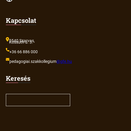
Kapcsolat
5540 Szarvas,
Kossuth u. 3.
+36 66 886 000
pedagogiai.szakkollegium
@gfe.hu
Keresés
S
e
a
r
c
h