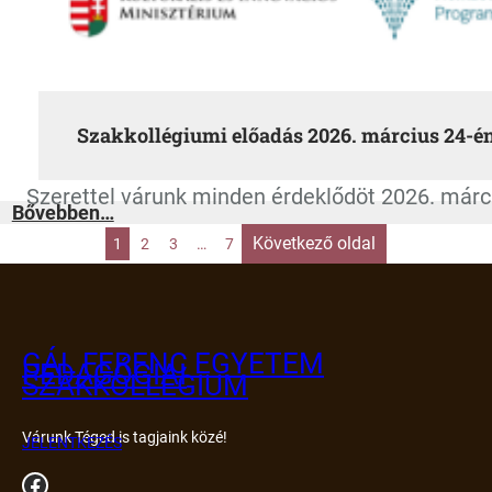
Szakkollégiumi előadás 2026. március 24-é
Szerettel várunk minden érdeklődöt 2026. már
:
Bővebben…
Szakkollégiumi
előadás
2026.
március
Következő oldal
1
2
3
…
7
24-
én
GÁL FERENC EGYETEM
PEDAGÓGIAI
SZAKKOLLÉGIUM
Várunk Téged is tagjaink közé!
JELENTKEZÉS
Facebook