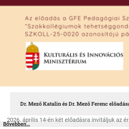
Dr. Mező Katalin és Dr. Mező Ferenc előadá
2026. április 14-én két előadásra invitáljuk az 
:
Bővebben…
Dr.
Mező