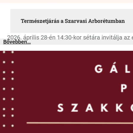
Természetjárás a Szarvasi Arborétumban
2026. április 28-én 14:30-kor sétára invitálja 
:
Bővebben…
Természetjárás
a
Szarvasi
Arborétumban