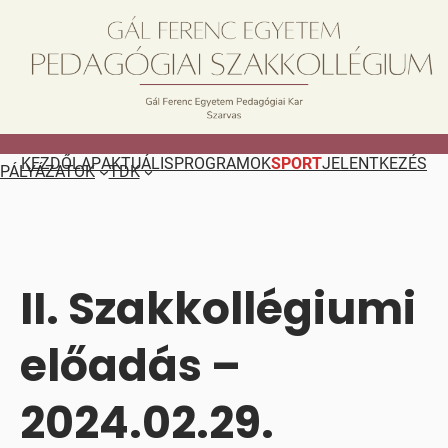
Ugrás
a
tartalomhoz
KEZDŐLAP
AKTUÁLIS
PROGRAMOK
SPORT
JELENTKEZÉS
PÁLYÁZATOK
TDK
II. Szakkollégiumi
előadás –
2024.02.29.