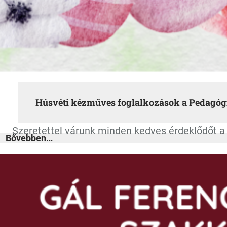
Húsvéti kézműves foglalkozások a Pedagóg
Szeretettel várunk minden kedves érdeklődőt a
:
Bővebben…
Húsvéti
kézműves
foglalkozások
a
Pedagógiai
Karon